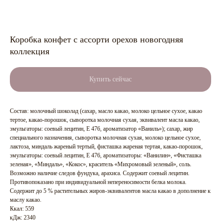
Коробка конфет с ассорти орехов новогодняя
коллекция
Купить сейчас
Состав: молочный шоколад (сахар, масло какао, молоко цельное сухое, какао
тертое, какао-порошок, сыворотка молочная сухая, эквивалент масла какао,
эмульгаторы: соевый лецитин, Е 476, ароматизатор «Ваниль»); сахар, жир
специального назначения, сыворотка молочная сухая, молоко цельное сухое,
лактоза, миндаль жареный тертый, фисташка жареная тертая, какао-порошок,
эмульгаторы: соевый лецитин, Е 476, ароматизаторы: «Ванилин», «Фисташка
зеленая», «Миндаль», «Кокос», краситель «Михромовый зеленый», соль.
Возможно наличие следов фундука, арахиса. Содержит соевый лецитин.
Противопоказано при индивидуальной непереносимости белка молока.
Содержит до 5 % растительных жиров-эквивалентов масла какао в дополнение к
маслу какао.
Ккал: 559
кДж: 2340