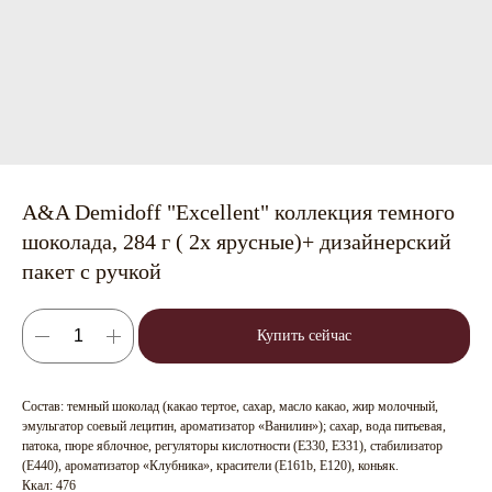
A&A Demidoff "Excellent" коллекция темного
шоколада, 284 г ( 2х ярусные)+ дизайнерский
пакет с ручкой
Купить сейчас
Состав: темный шоколад (какао тертое, сахар, масло какао, жир молочный,
эмульгатор соевый лецитин, ароматизатор «Ванилин»); сахар, вода питьевая,
патока, пюре яблочное, регуляторы кислотности (Е330, Е331), стабилизатор
(Е440), ароматизатор «Клубника», красители (Е161b, Е120), коньяк.
Ккал: 476