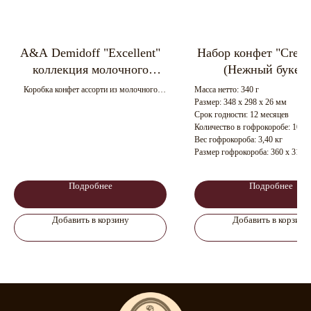
A&A Demidoff "Excellent"
Набор конфет "Cream
коллекция молочного
(Нежный букет)
шоколада, 284 г ( 2х
кремовыми начинка
Коробка конфет ассорти из молочного
Масса нетто: 340 г
ярусные)+ дизайнерский
шоколадным, вишне
шоколада с начинками (миндаль, фисташка,
Размер: 348 х 298 х 26 мм
кокос-миндаль)
Срок годности: 12 месяцев
пакет с ручкой
ореховым вкусами) /
Масса нетто: 284 г
Количество в гофрокоробе: 10 шт
10 шт/ ТЗ "Карусель 
Размер: 285 х 193 х 60 мм
Вес гофрокороба: 3,40 кг
Срок годности: 9 месяцев
Размер гофрокороба: 360 х 310 
Количество в гофрокоробе: 10 шт.
Вес гофрокороба: 2,84 кг
Подробнее
Подробнее
Размер гофрокороба: 395 х 295 х 315 мм
Добавить в корзину
Добавить в корзину