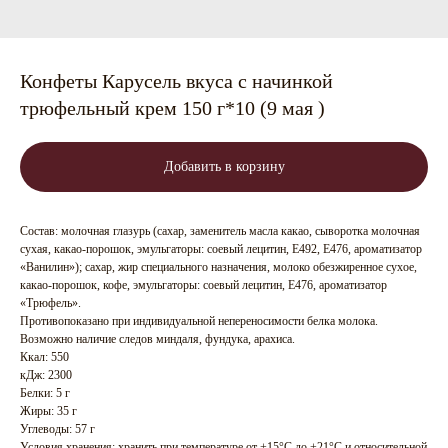
Конфеты Карусель вкуса с начинкой
трюфельный крем 150 г*10 (9 мая )
Добавить в корзину
Состав: молочная глазурь (сахар, заменитель масла какао, сыворотка молочная
сухая, какао-порошок, эмульгаторы: соевый лецитин, Е492, Е476, ароматизатор
«Ванилин»); сахар, жир специального назначения, молоко обезжиренное сухое,
какао-порошок, кофе, эмульгаторы: соевый лецитин, Е476, ароматизатор
«Трюфель».
Противопоказано при индивидуальной непереносимости белка молока.
Возможно наличие следов миндаля, фундука, арахиса.
Ккал: 550
кДж: 2300
Белки: 5 г
Жиры: 35 г
Углеводы: 57 г
Условия хранения: хранить при температуре от +15°C до +21°C и относительной