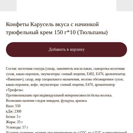
Конфеты Карусель вкуса с начинкой
трюфельный крем 150 г*10 (Тюльпаны)
Добавить в корзину
Состав: молочная глазурь (сахар, заменитель масла какао, сыворотка молочная
сухая, какао-порошок, эмульгаторы: соевый лецитин, Е492, Е476, ароматизатор
«Ванилин»); сахар, жир специального назначения, молоко обезжиренное сухое,
какао-порошок, кофе, эмульгаторы: соевый лецитин, Е476, ароматизатор
«Трюфель».
Противопоказано при индивидуальной непереносимости белка молока.
Возможно наличие следов миндаля, фундука, арахиса.
Ккал: 550
кДж: 2300
Белки: 5 г
Жиры: 35 г
Углеводы: 57 г
Условия хранения: хранить при температуре от +15°C до +21°C и относительной