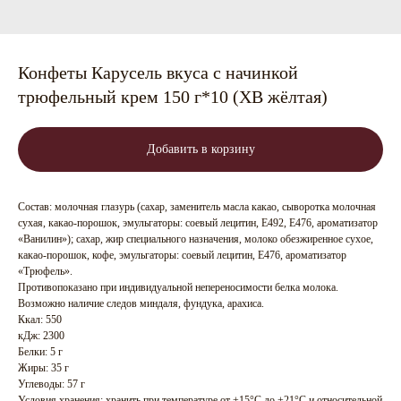
Конфеты Карусель вкуса с начинкой
трюфельный крем 150 г*10 (ХВ жёлтая)
Добавить в корзину
Состав: молочная глазурь (сахар, заменитель масла какао, сыворотка молочная
сухая, какао-порошок, эмульгаторы: соевый лецитин, Е492, Е476, ароматизатор
«Ванилин»); сахар, жир специального назначения, молоко обезжиренное сухое,
какао-порошок, кофе, эмульгаторы: соевый лецитин, Е476, ароматизатор
«Трюфель».
Противопоказано при индивидуальной непереносимости белка молока.
Возможно наличие следов миндаля, фундука, арахиса.
Ккал: 550
кДж: 2300
Белки: 5 г
Жиры: 35 г
Углеводы: 57 г
Условия хранения: хранить при температуре от +15°C до +21°C и относительной