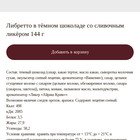
Либретто в тёмном шоколаде со сливочным
ликёром 144 г
Добавить в корзину
Состав: темный шоколад (сахар, какао тертое, масло какао, сыворотка молочная
сухая, эмульгатор соевый лецитин, ароматизатор «Ванилин»); сахар, цельное
сгущенное молоко с сахаром (цельное молоко, обезжиренное молоко, сахара
(сахароза, лактоза)), патока, коньяк, пальмовое масло, мальтодекстрин,
ароматизатор «Ликер «Айриш Крим»».
Возможно наличие следов орехов, арахиса. Содержит лецитин соевый.
Ккал: 498
кДж: 2085
Белки: 3,5
Жиры: 27,9
Углеводы: 58,2
Условия хранения: хранить при температуре от + 15°С до + 21°С и
относительной влажности воздуха не более 75 %, в условиях, исключающих