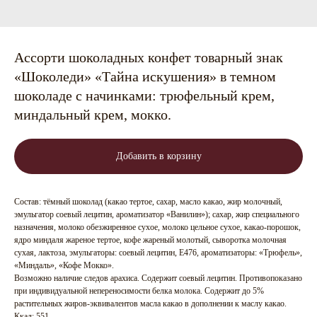
Ассорти шоколадных конфет товарный знак
«Шоколеди» «Тайна искушения» в темном
шоколаде с начинками: трюфельный крем,
миндальный крем, мокко.
Добавить в корзину
Состав: тёмный шоколад (какао тертое, сахар, масло какао, жир молочный,
эмульгатор соевый лецитин, ароматизатор «Ванилин»); сахар, жир специального
назначения, молоко обезжиренное сухое, молоко цельное сухое, какао-порошок,
ядро миндаля жареное тертое, кофе жареный молотый, сыворотка молочная
сухая, лактоза, эмульгаторы: соевый лецитин, Е476, ароматизаторы: «Трюфель»,
«Миндаль», «Кофе Мокко».
Возможно наличие следов арахиса. Содержит соевый лецитин. Противопоказано
при индивидуальной непереносимости белка молока. Содержит до 5%
растительных жиров-эквивалентов масла какао в дополнении к маслу какао.
Ккал: 551