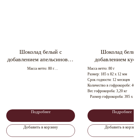
Шоколад белый с
Шоколад белый
добавлением апельсиновых
добавлением кусо
кусочков. 80 г
сушеной малин
Масса нетто: 80 г
Масса нетто: 80 г
(ЕЛОЧКА) 80 
Размер: 185 х 82 х 10 мм
Размер: 185 х 82 х 12 мм
Срок годности: 12 мес.
Срок годности: 12 месяцев
Количество в гофрокоробе: 40 шт
Вес гофрокороба: 3,20 кг
Размер гофрокороба: 395 х 195
Подробнее
Подробнее
Добавить в корзину
Добавить в корзину