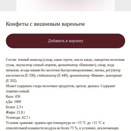
Конфеты с вишневым вареньем
Добавить в корзину
Состав: темный шоколад (сахар, какао тертое, масло какао, сыворотка молочная
сухая, эмульгатор соевый лецитин, ароматизатор «Ванилин»); сахар, вода
питьевая, ягоды вишни без косточки быстрозамороженные, патока, регулятор
кислотности (Е 330), стабилизатор (Е 440), ароматизатор «Вишня», консервант
(Е 202).
Может содержать следы молочных продуктов, орехов, арахиса. Содержит
лецитин соевый.
Ккал: 456
кДж: 1909
Белки: 2,3 г
Жиры: 21,8 г
Углеводы: 62,7 г
Условия хранения: хранить при температуре от +15 °С до +21 °С и
относительной влажности воздуха не более 75 %, в условиях, исключающих