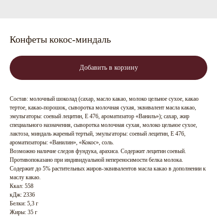
Конфеты кокос-миндаль
Добавить в корзину
Состав: молочный шоколад (сахар, масло какао, молоко цельное сухое, какао
тертое, какао-порошок, сыворотка молочная сухая, эквивалент масла какао,
эмульгаторы: соевый лецитин, Е 476, ароматизатор «Ваниль»); сахар, жир
специального назначения, сыворотка молочная сухая, молоко цельное сухое,
лактоза, миндаль жареный тертый, эмульгаторы: соевый лецитин, Е 476,
ароматизаторы: «Ванилин», «Кокос», соль.
Возможно наличие следов фундука, арахиса. Содержит лецитин соевый.
Противопоказано при индивидуальной непереносимости белка молока.
Содержит до 5% растительных жиров-эквивалентов масла какао в дополнении к
маслу какао.
Ккал: 558
кДж: 2336
Белки: 5,3 г
Жиры: 35 г