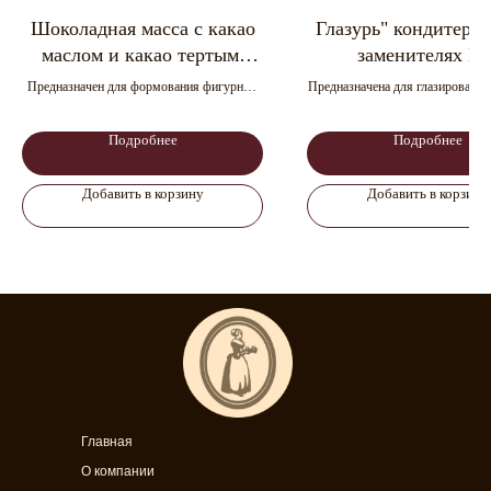
Шоколадная масса с какао
Глазурь" кондитерск
маслом и какао тертым,
заменителях К
сухими молочными
лауринового тип
Предназначен для формования фигурных
Предназначена для глазировани
продуктами
повышенным содерж
изделий из шоколада, корпусов конфет
спектра изделий: кондитерс
премиум сегмента. Темперирование: да
хлебобулочные изделия. Темпер
какао и молочн
Подробнее
Подробнее
нет
продуктов
Добавить в корзину
Добавить в корзину
Главная
О компании