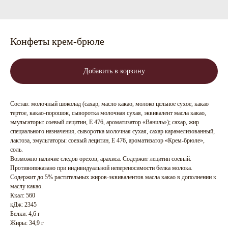
Конфеты крем-брюле
Добавить в корзину
Состав: молочный шоколад (сахар, масло какао, молоко цельное сухое, какао
тертое, какао-порошок, сыворотка молочная сухая, эквивалент масла какао,
эмульгаторы: соевый лецитин, Е 476, ароматизатор «Ваниль»); сахар, жир
специального назначения, сыворотка молочная сухая, сахар карамелизованный,
лактоза, эмульгаторы: соевый лецитин, Е 476, ароматизатор «Крем-брюле»,
соль.
Возможно наличие следов орехов, арахиса. Содержит лецитин соевый.
Противопоказано при индивидуальной непереносимости белка молока.
Содержит до 5% растительных жиров-эквивалентов масла какао в дополнении к
маслу какао.
Ккал: 560
кДж: 2345
Белки: 4,6 г
Жиры: 34,9 г